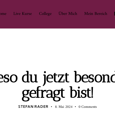
ome
Live Kurse
College
Über Mich
Mein Bereich
Home
Live Kurse
College
Über Mich
Mein Bere
INTERVIEWS
so du jetzt beson
gefragt bist!
8. Mai 2024
0
Comments
STEFAN RADER