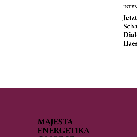
INTE
Jetz
Scha
Dial
Haes
MAJESTA
ENERGETIKA