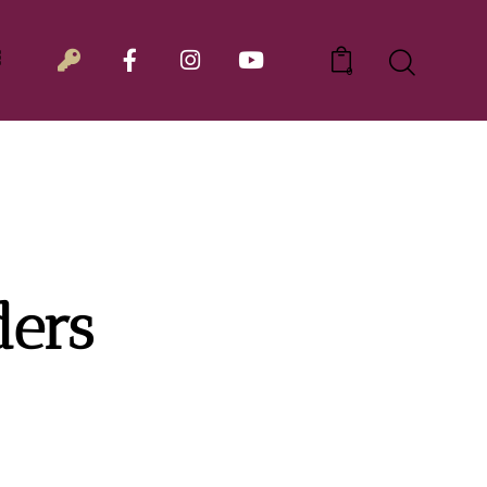
0
ich
0
ders