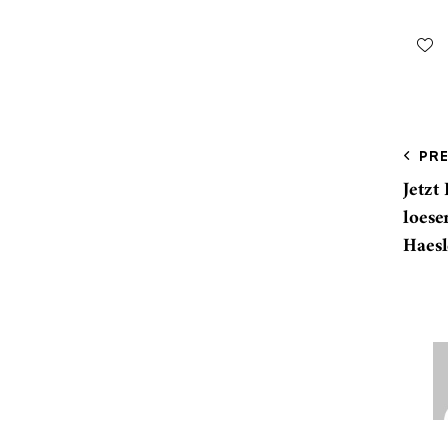
PR
Jetzt
loese
Haesl